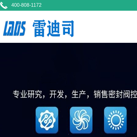
400-808-1172